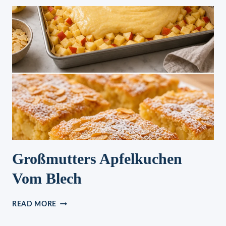
Großmutters Apfelkuchen
Vom Blech
GROSSMUTTERS A
READ MORE
PFELKUCHEN V
OM B