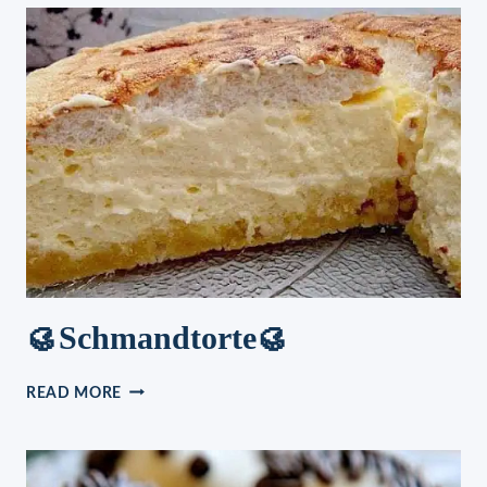
REZEPT
🥮Schmandtorte🥮
🥮
READ MORE
SCHMANDTORTE
🥮