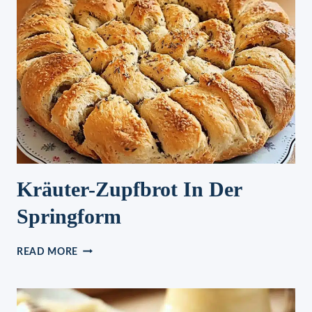
Kräuter-Zupfbrot In Der
Springform
KRÄUTER-
READ MORE
ZUPFBROT
IN
DER
SPRINGFORM