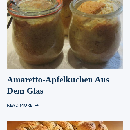
ND H
ÄHNCHEN C
ORDON B
LEU
Amaretto-Apfelkuchen Aus
Dem Glas
AMARETTO-
READ MORE
APFELKUCHEN
AUS
DEM
GLAS