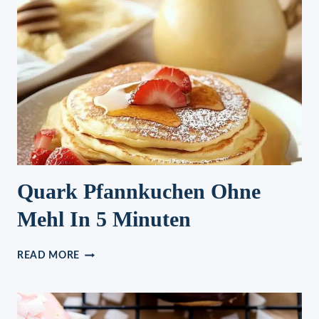
Quark Pfannkuchen Ohne
Mehl In 5 Minuten
QUARK
READ MORE
PFANNKUCHEN
OHNE
MEHL
IN