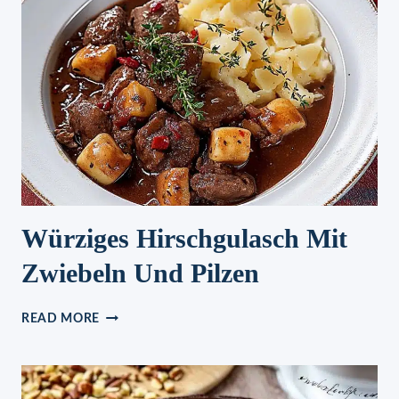
Würziges Hirschgulasch Mit
Zwiebeln Und Pilzen
WÜRZIGES
READ MORE
HIRSCHGULASCH
MIT
ZWIEBELN
UND