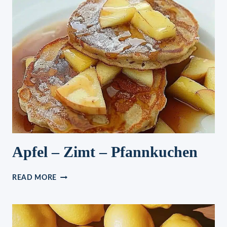
–
CAIPIRINHA
Apfel – Zimt – Pfannkuchen
APFEL
READ MORE
–
ZIMT
–
PFANNKUCHEN