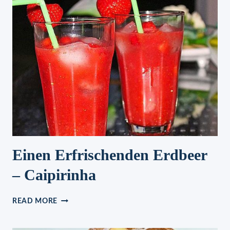
NUR
ZWEI
MINUTEN
BEREIT
FÜR
DEN
OFEN
Einen Erfrischenden Erdbeer
– Caipirinha
EINEN
READ MORE
ERFRISCHENDEN
ERDBEER