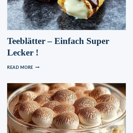
Teeblätter – Einfach Super
Lecker !
TEEBLÄTTER
READ MORE
–
EINFACH
SUPER
LECKER
!