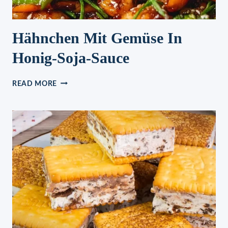
Hähnchen Mit Gemüse In
Honig-Soja-Sauce
HÄHNCHEN
READ MORE
MIT
GEMÜSE
IN
HONIG-
SOJA-
SAUCE