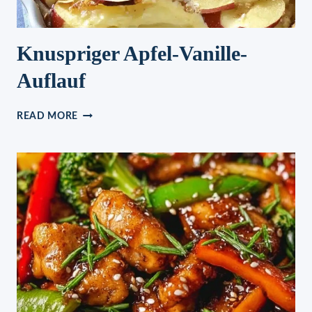
Knuspriger Apfel-Vanille-
Auflauf
KNUSPRIGER
READ MORE
APFEL-
VANILLE-
AUFLAUF