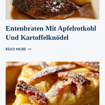
Entenbraten Mit Apfelrotkohl
Und Kartoffelknödel
ENTENBRATEN
READ MORE
MIT
APFELROTKOHL
UND
KARTOFFELKNÖDEL