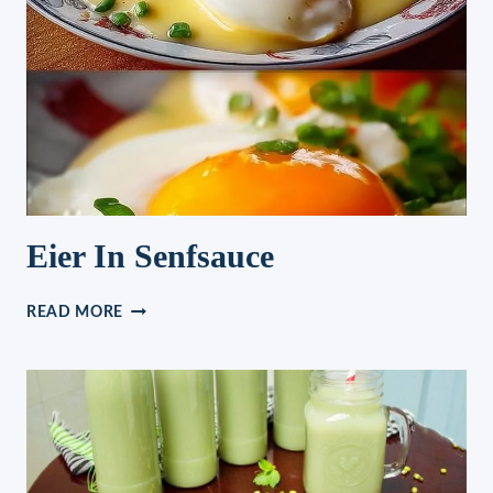
ROTTEN
Eier In Senfsauce
EIER
READ MORE
IN
SENFSAUCE