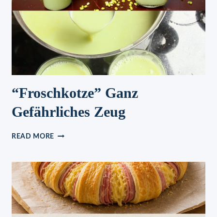
“Froschkotze” Ganz
Gefährliches Zeug
“FROSCHKOTZE”
READ MORE
GANZ
GEFÄHRLICHES
ZEUG