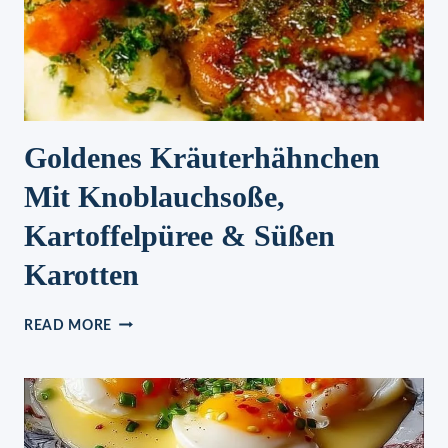
Goldenes Kräuterhähnchen
Mit Knoblauchsoße,
Kartoffelpüree & Süßen
Karotten
GOLDENES
READ MORE
KRÄUTERHÄHNCHEN
MIT
KNOBLAUCHSOSSE, K
ARTOFFELPÜREE &
S
ÜSSEN KA