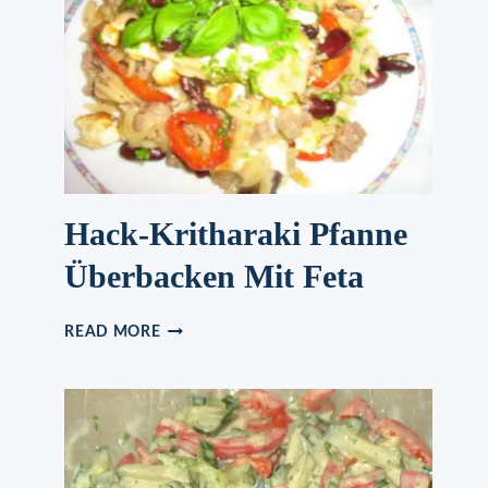
Hack-Kritharaki Pfanne
Überbacken Mit Feta
HACK-
READ MORE
KRITHARAKI
PFANNE
ÜBERBACKEN
MIT
FETA