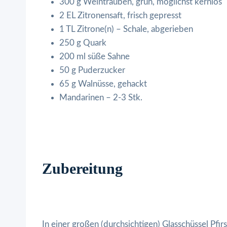
300 g Weintrauben, grün, möglichst kernlos
2 EL Zitronensaft, frisch gepresst
1 TL Zitrone(n) – Schale, abgerieben
250 g Quark
200 ml süße Sahne
50 g Puderzucker
65 g Walnüsse, gehackt
Mandarinen – 2-3 Stk.
Zubereitung
In einer großen (durchsichtigen) Glasschüssel Pf