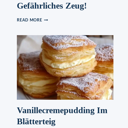
Gefährliches Zeug!
EISKÖNIGIN
READ MORE
COCKTAIL
MIT
NUR
3
ZUTATEN,
SEHR
GEFÄHRLICHES
ZEUG!
Vanillecremepudding Im
Blätterteig