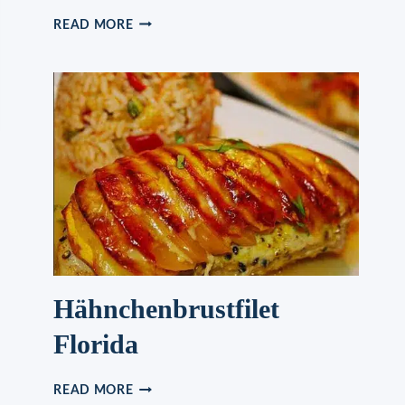
VANILLECREMEPUDDING
READ MORE
IM
BLÄTTERTEIG
Hähnchenbrustfilet
Florida
HÄHNCHENBRUSTFILET
READ MORE
FLORIDA