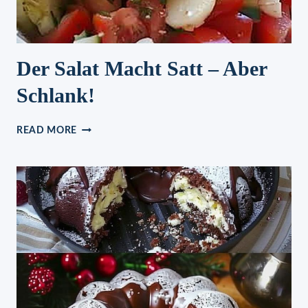
Der Salat Macht Satt – Aber
Schlank!
DER
READ MORE
SALAT
MACHT
SATT
–
ABER
SCHLANK!