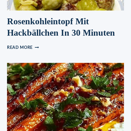
Rosenkohleintopf Mit
Hackbällchen In 30 Minuten
ROSENKOHLEINTOPF
READ MORE
MIT
HACKBÄLLCHEN
IN
30
MINUTEN