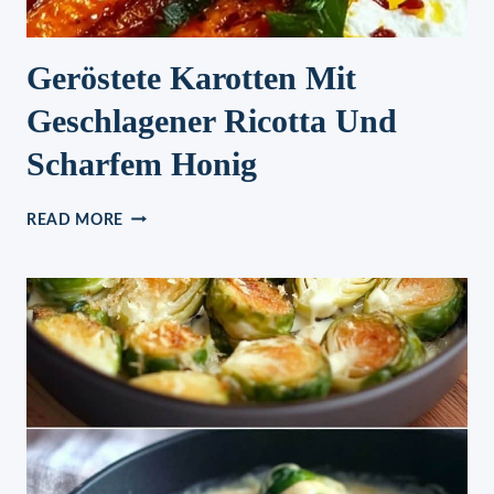
Geröstete Karotten Mit
Geschlagener Ricotta Und
Scharfem Honig
GERÖSTETE
READ MORE
KAROTTEN
MIT
GESCHLAGENER
RICOTTA
UND
SCHARFEM
HONIG