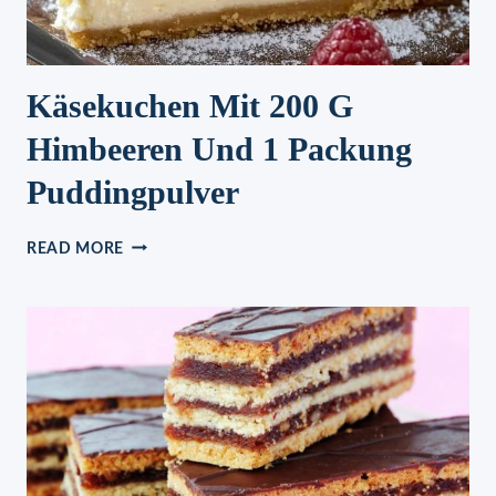
Käsekuchen Mit 200 G
Himbeeren Und 1 Packung
Puddingpulver
KÄSEKUCHEN
READ MORE
MIT
200
G
HIMBEEREN
UND
1
PACKUNG
PUDDINGPULVER