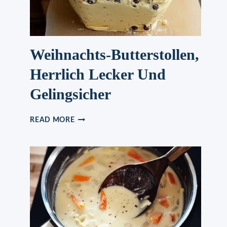
Weihnachts-Butterstollen,
Herrlich Lecker Und
Gelingsicher
WEIHNACHTS-
READ MORE
BUTTERSTOLLEN,
HERRLICH
LECKER
UND
GELINGSICHER