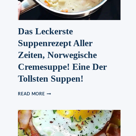
Das Leckerste
Suppenrezept Aller
Zeiten, Norwegische
Cremesuppe! Eine Der
Tollsten Suppen!
DAS
READ MORE
LECKERSTE
SUPPENREZEPT
ALLER
ZEITEN,
NORWEGISCHE
CREMESUPPE!