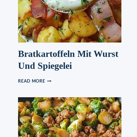
EINE
DER
TOLLSTEN
SUPPEN!
Bratkartoffeln Mit Wurst
Und Spiegelei
BRATKARTOFFELN
READ MORE
MIT
WURST
UND
SPIEGELEI