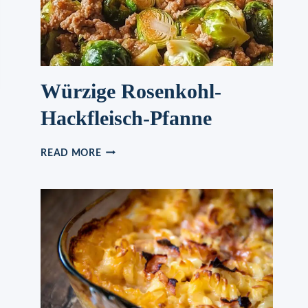
Würzige Rosenkohl-
Hackfleisch-Pfanne
WÜRZIGE
READ MORE
ROSENKOHL-
HACKFLEISCH-
PFANNE