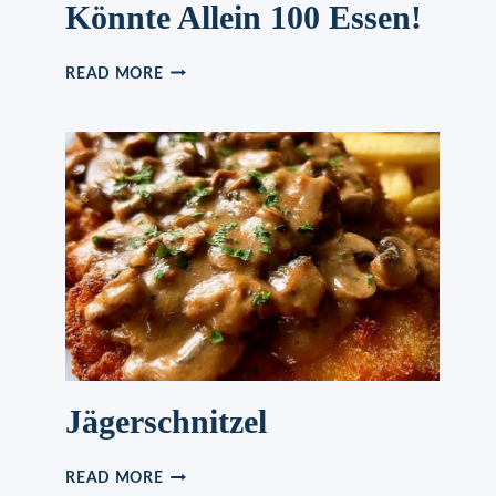
Könnte Allein 100 Essen!
SCHOKOLADEN-
READ MORE
BRIOCHE-
DONUTS,
WOAH,
ICH
KÖNNTE
ALLEIN
100
ESSEN!
Jägerschnitzel
JÄGERSCHNITZEL
READ MORE