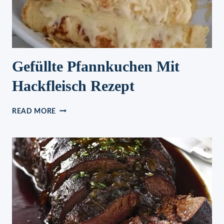
HAT
ALLE
ÜBERRASCHT!
Gefüllte Pfannkuchen Mit
Hackfleisch Rezept
GEFÜLLTE
READ MORE
PFANNKUCHEN
MIT
HACKFLEISCH
REZEPT