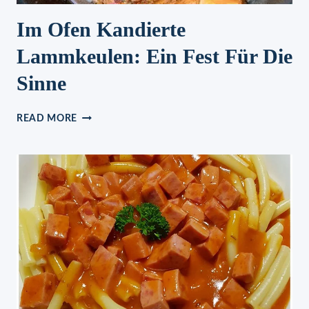
Im Ofen Kandierte
Lammkeulen: Ein Fest Für Die
Sinne
IM
READ MORE
OFEN
KANDIERTE
LAMMKEULEN:
EIN
FEST
FÜR
DIE
SINNE