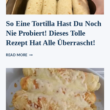
So Eine Tortilla Hast Du Noch
Nie Probiert! Dieses Tolle
Rezept Hat Alle Überrascht!
SO
READ MORE
EINE
TORTILLA
HAST
DU
NOCH
NIE
PROBIERT!
DIESES
TOLLE
REZEPT