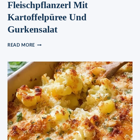
Fleischpflanzerl Mit
Kartoffelpüree Und
Gurkensalat
FLEISCHPFLANZERL
READ MORE
MIT
KARTOFFELPÜREE
UND
GURKENSALAT