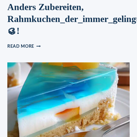
Anders Zubereiten,
Rahmkuchen_der_immer_geling
🥮!
🥮
READ MORE
DU
WIRST
IHN
NIE
WIEDER
ANDERS
ZUBEREITEN,
RAHMKUCHEN_DER_IMMER_GELINGT
🥮!