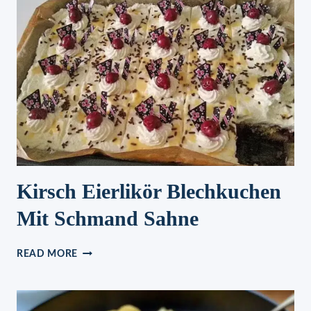
WEIHNACHTSPLÄTZCHEN
Kirsch Eierlikör Blechkuchen
Mit Schmand Sahne
KIRSCH
READ MORE
EIERLIKÖR
BLECHKUCHEN
MIT
SCHMAND