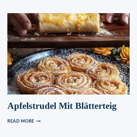
CHAMPIGNONS
MIT
EIERN:
EINE
LECKERE
IDEE
ZUM
ABENDESSEN
ODER
FRÜHSTÜCK!
Apfelstrudel Mit Blätterteig
APFELSTRUDEL
READ MORE
MIT
BLÄTTERTEIG