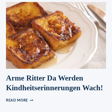
OFEN!
EIN
SUPERSCHNELLER
WEIHNACHTSGENUSS!
SCHMILZT
AUF
DER
ZUNGE
Arme Ritter Da Werden
Kindheitserinnerungen Wach!
ARME
READ MORE
RITTER
DA