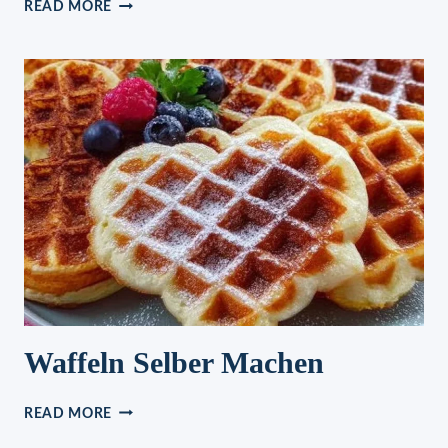
NUDELN
READ MORE
MIT
LACHS-
SAHNE-
SOSSE
Waffeln Selber Machen
WAFFELN
READ MORE
SELBER