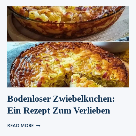
BODEN
IN
2
MINUTEN
ZUBEREITET
!
Bodenloser Zwiebelkuchen:
Ein Rezept Zum Verlieben
BODENLOSER
READ MORE
ZWIEBELKUCHEN: