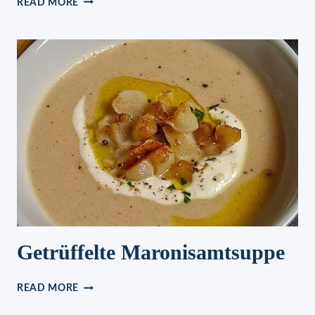
READ MORE
BOHNEN
MIT
KARTOFFELN,
GERÄUCHERTEM
SPECK
UND
ZWIEBELN
Getrüffelte Maronisamtsuppe
GETRÜFFELTE
READ MORE
MARONISAMTSUPPE