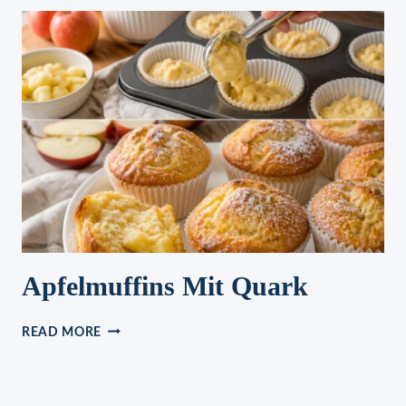
ROSMARIN
UND
HONIG
Apfelmuffins Mit Quark
APFELMUFFINS
READ MORE
MIT
QUARK