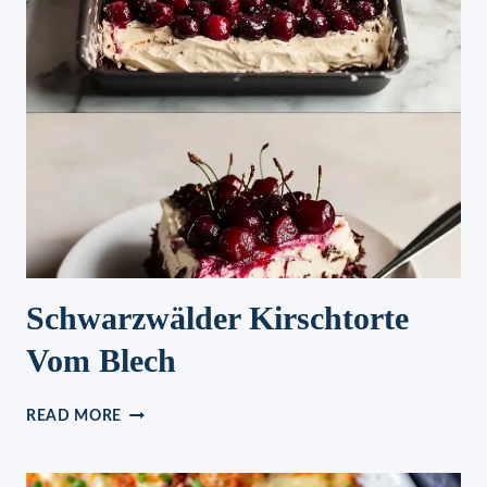
SCHÖNES
MITBRINGSEL
REZEPT
Schwarzwälder Kirschtorte
Vom Blech
SCHWARZWÄLDER
READ MORE
KIRSCHTORTE
VOM
BLECH