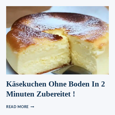
SPARGELAUFLAUF-
REZEPT
FRAGEN
UNS
GERADE
ALLE
Käsekuchen Ohne Boden In 2
Minuten Zubereitet !
KÄSEKUCHEN
READ MORE
OHNE