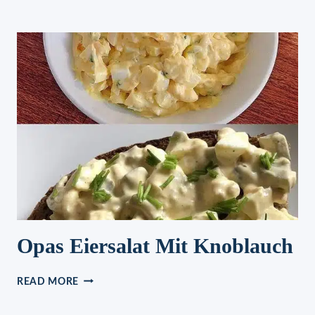
MIT
PILZSOSSE U
ND H
ACKBÄLLCHEN
Opas Eiersalat Mit Knoblauch
OPAS
READ MORE
EIERSALAT
MIT