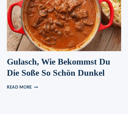
Gulasch, Wie Bekommst Du
Die Soße So Schön Dunkel
GULASCH,
READ MORE
WIE
BEKOMMST
DU
DIE
SOSSE S
O S
CHÖN D