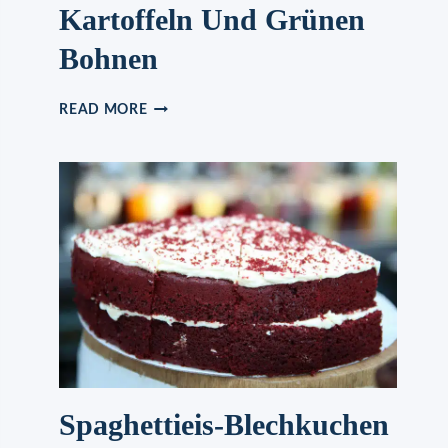
Kartoffeln Und Grünen
Bohnen
EIN-
READ MORE
PFANNEN
KNOBLAUCH
KRÄUTERHÜHNCHEN
MIT
KARTOFFELN
UND
GRÜNEN
BOHNEN
Spaghettieis-Blechkuchen