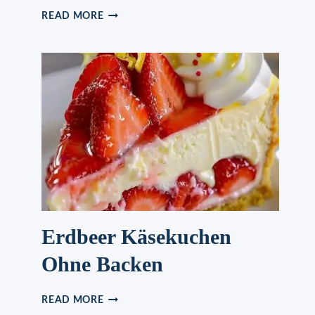
BISKUITBODEN
READ MORE
REZEPT
(VON
EINEM
BÄCKERMEISTER,DER
LEIDER
VERSTORBEN
IST)
Erdbeer Käsekuchen
Ohne Backen
ERDBEER
READ MORE
KÄSEKUCHEN