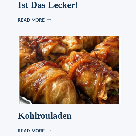
Ist Das Lecker!
SALATSOSSE B
READ MORE
ESSER A
LS I
N J
EDEM R
ESTAURANT, B
OAHH I
ST D
AS L
ECKER!
Kohlrouladen
KOHLROULADEN
READ MORE