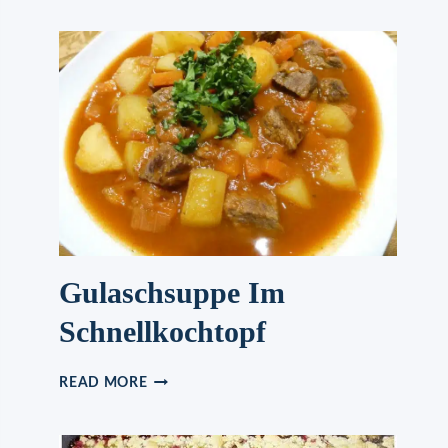
SALZKARTOFFELN
UND
ROTKOHL
Gulaschsuppe Im
Schnellkochtopf
GULASCHSUPPE
READ MORE
IM
SCHNELLKOCHTOPF