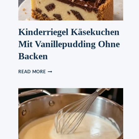
Kinderriegel Käsekuchen
Mit Vanillepudding Ohne
Backen
KINDERRIEGEL
READ MORE
KÄSEKUCHEN
MIT
VANILLEPUDDING
OHNE
BACKEN