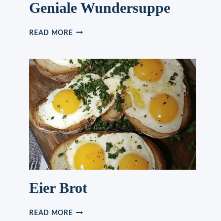
Geniale Wundersuppe
GENIALE
READ MORE
WUNDERSUPPE
Eier Brot
EIER
READ MORE
BROT