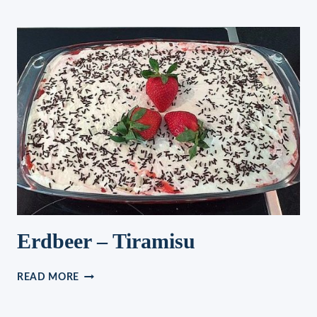
IN
FRUHLINGSZWIEBEL
SAHNE
SAUCE
Erdbeer – Tiramisu
ERDBEER
READ MORE
–
TIRAMISU