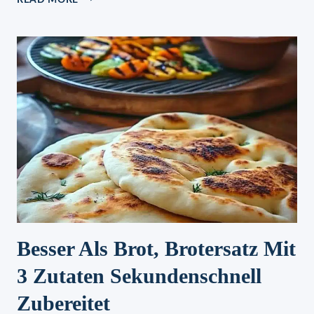
LAUCH
TORTE
MIT
GORGONZOLA,
MHMM
UNGLAUBLICH
LECKER
Besser Als Brot, Brotersatz Mit
3 Zutaten Sekundenschnell
Zubereitet