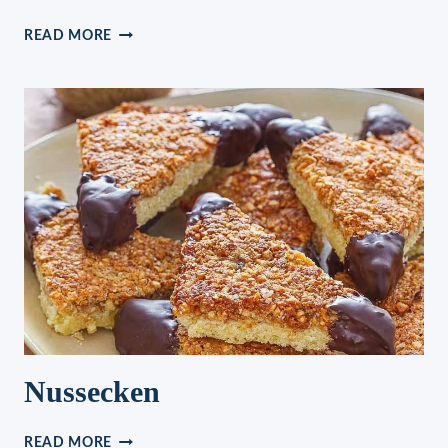
BESSER
READ MORE
ALS
BROT,
BROTERSATZ
MIT
3
ZUTATEN
SEKUNDENSCHNELL
ZUBEREITET
Nussecken
NUSSECKEN
READ MORE