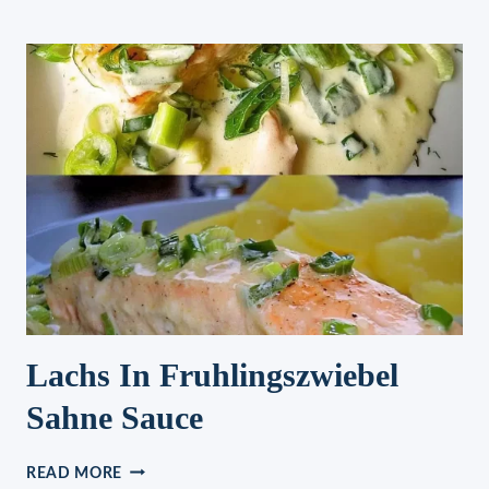
–
LECKER
WÜRZIG:
ZU
GEGRILLTEM
UND
GEBRATENEM
FLEISCH
ODER
ALS
VEGETARISCHE
ALTERNATIVE
Lachs In Fruhlingszwiebel
Sahne Sauce
LACHS
READ MORE