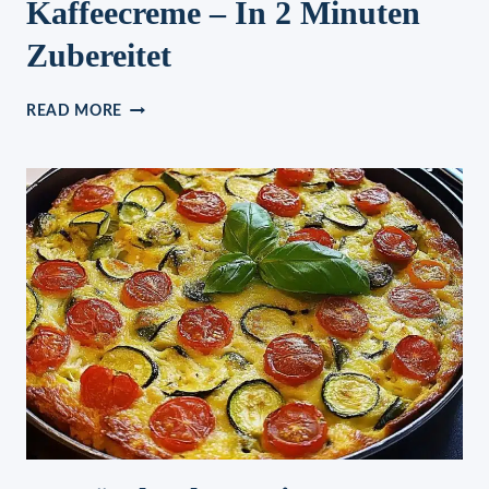
Kaffeecreme – In 2 Minuten
Zubereitet
KAFFEECREME
READ MORE
–
IN
2
MINUTEN
ZUBEREITET