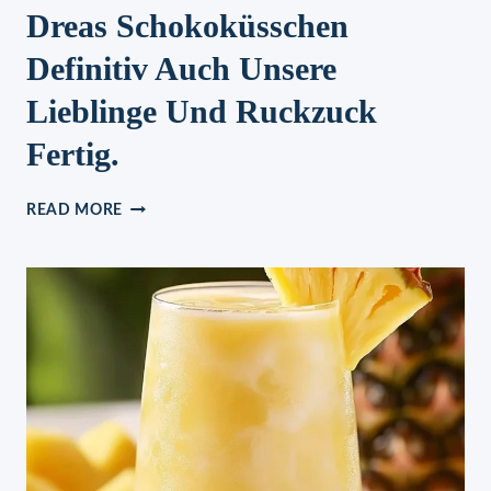
Dreas Schokoküsschen
Definitiv Auch Unsere
Lieblinge Und Ruckzuck
Fertig.
DREAS
READ MORE
SCHOKOKÜSSCHEN
DEFINITIV
AUCH
UNSERE
LIEBLINGE
UND
RUCKZUCK
FERTIG.