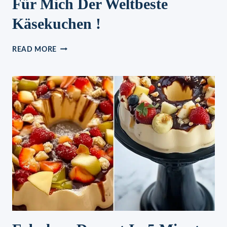
Für Mich Der Weltbeste
Käsekuchen !
FÜR
READ MORE
MICH
DER
WELTBESTE
KÄSEKUCHEN
!