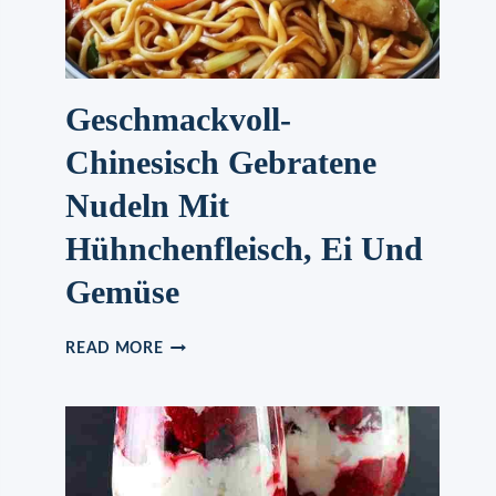
Geschmackvoll-
Chinesisch Gebratene
Nudeln Mit
Hühnchenfleisch, Ei Und
Gemüse
GESCHMACKVOLL-
READ MORE
CHINESISCH
GEBRATENE
NUDELN
MIT
HÜHNCHENFLEISCH,
EI