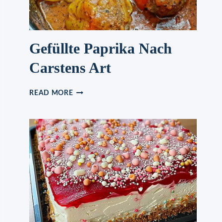
Gefüllte Paprika Nach
Carstens Art
GEFÜLLTE
READ MORE
PAPRIKA
NACH
CARSTENS
ART