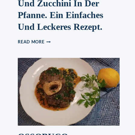
Und Zucchini In Der
Pfanne. Ein Einfaches
Und Leckeres Rezept.
REIS
READ MORE
MIT
CHAMPIGNONS
UND
ZUCCHINI
IN
DER
PFANNE.
EIN
EINFACHES
UND
LECKERES
REZEPT.