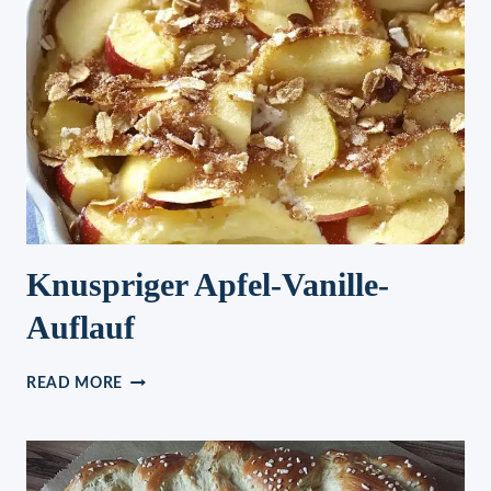
Knuspriger Apfel-Vanille-
Auflauf
KNUSPRIGER
READ MORE
APFEL-
VANILLE-
AUFLAUF