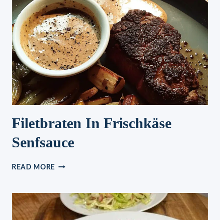
DEM
BACKOFEN!
Filetbraten In Frischkäse
Senfsauce
FILETBRATEN
READ MORE
IN
FRISCHKÄSE
SENFSAUCE