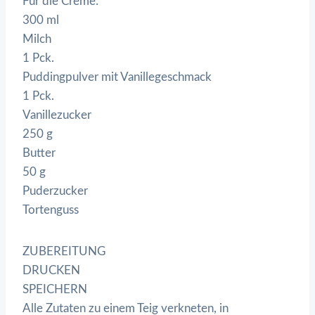
Für die Creme:
300 ml
Milch
1 Pck.
Puddingpulver mit Vanillegeschmack
1 Pck.
Vanillezucker
250 g
Butter
50 g
Puderzucker
Tortenguss
ZUBEREITUNG
DRUCKEN
SPEICHERN
Alle Zutaten zu einem Teig verkneten, in