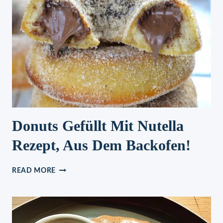
WIEDER
Donuts Gefüllt Mit Nutella
Rezept, Aus Dem Backofen!
DONUTS
READ MORE
GEFÜLLT
MIT
NUTELLA
REZEPT,
AUS