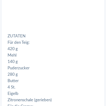
ZUTATEN
Für den Teig:
420 g
Mehl
140 g
Puderzucker
280 g
Butter
4 St.
Eigelb
Zitronenschale (gerieben)