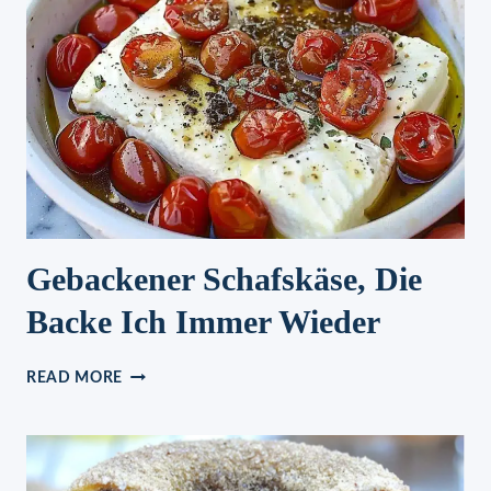
Gebackener Schafskäse, Die
Backe Ich Immer Wieder
GEBACKENER
READ MORE
SCHAFSKÄSE,
DIE
BACKE
ICH
IMMER