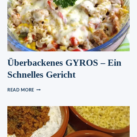
Überbackenes GYROS – Ein
Schnelles Gericht
ÜBERBACKENES
READ MORE
GYROS
–
EIN
SCHNELLES
GERICHT