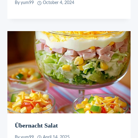
By
yum99
October 4, 2024
Übernacht Salat
By
yum99
April 14, 2025