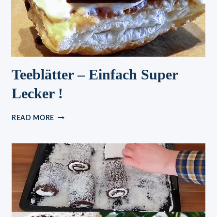
Teeblätter – Einfach Super
Lecker !
TEEBLÄTTER
READ MORE
–
EINFACH
SUPER
LECKER
!