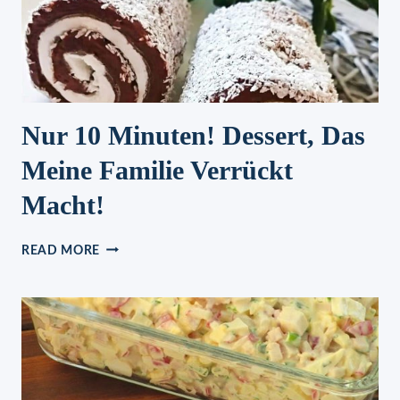
Nur 10 Minuten! Dessert, Das
Meine Familie Verrückt
Macht!
NUR
READ MORE
10
MINUTEN!
DESSERT,
DAS
MEINE
FAMILIE
VERRÜCKT
MACHT!