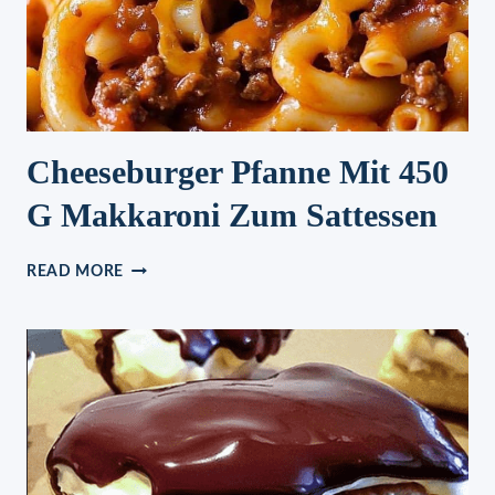
Cheeseburger Pfanne Mit 450
G Makkaroni Zum Sattessen
CHEESEBURGER
READ MORE
PFANNE
MIT
450
G
MAKKARONI
ZUM
SATTESSEN