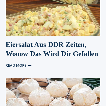
Eiersalat Aus DDR Zeiten,
Wooow Das Wird Dir Gefallen
EIERSALAT
READ MORE
AUS
DDR
ZEITEN,
WOOOW
DAS
WIRD
DIR
GEFALLEN