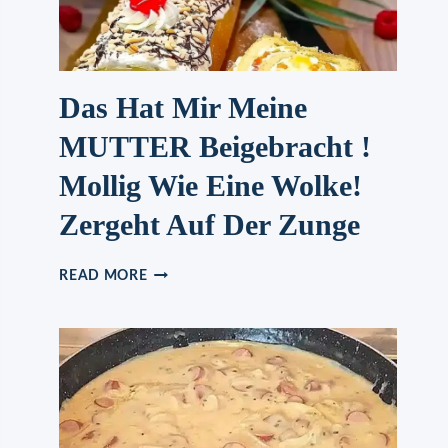
Das Hat Mir Meine
MUTTER Beigebracht !
Mollig Wie Eine Wolke!
Zergeht Auf Der Zunge
DAS
READ MORE
HAT
MIR
MEINE
MUTTER
BEIGEBRACHT
!
MOLLIG
WIE