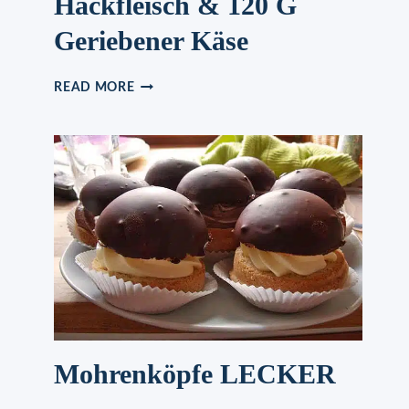
Hackfleisch & 120 G
Geriebener Käse
BIG
READ MORE
MAC
ROLLE
GEFÜLLT
HACKFLEISCH
&
120
G
GERIEBENER
KÄSE
Mohrenköpfe LECKER