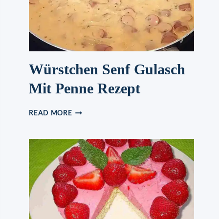
EINE
WOLKE!
ZERGEHT
AUF
DER
ZUNGE
Würstchen Senf Gulasch
Mit Penne Rezept
WÜRSTCHEN
READ MORE
SENF
GULASCH
MIT
PENNE
REZEPT