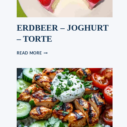
ERDBEER – JOGHURT
– TORTE
ERDBEER
READ MORE
–
JOGHURT
–
TORTE