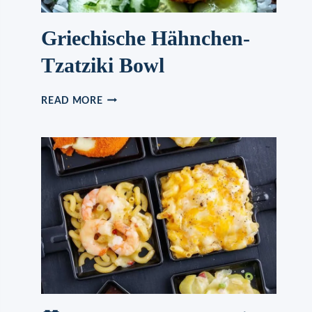
Griechische Hähnchen-
Tzatziki Bowl
GRIECHISCHE
READ MORE
HÄHNCHEN-
TZATZIKI
BOWL