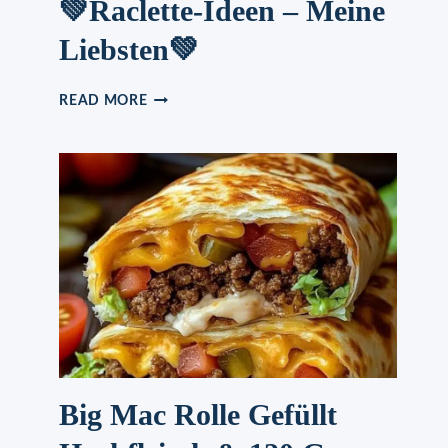
💚Raclette-Ideen – Meine
Liebsten💚
💚
READ MORE
RACLETTE-
IDEEN
–
MEINE
LIEBSTEN
💚
Big Mac Rolle Gefüllt