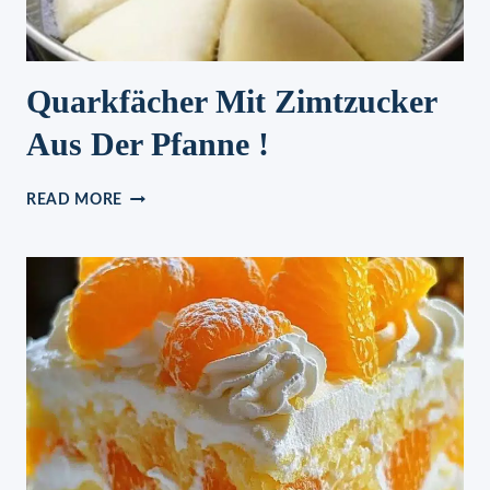
Quarkfächer Mit Zimtzucker
Aus Der Pfanne !
QUARKFÄCHER
READ MORE
MIT
ZIMTZUCKER
AUS
DER
PFANNE
!