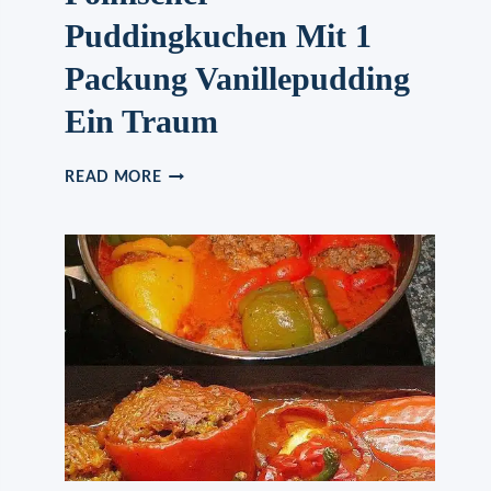
Puddingkuchen Mit 1
Packung Vanillepudding
Ein Traum
POLNISCHER
READ MORE
PUDDINGKUCHEN
MIT
1
PACKUNG
VANILLEPUDDING
EIN
TRAUM