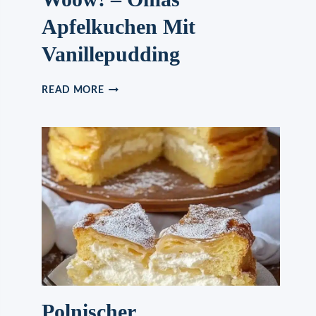
Apfelkuchen Mit
Vanillepudding
OMG
READ MORE
IST
DAS
LECKER
WOOW!
–
OMAS
APFELKUCHEN
MIT
VANILLEPUDDING
Polnischer