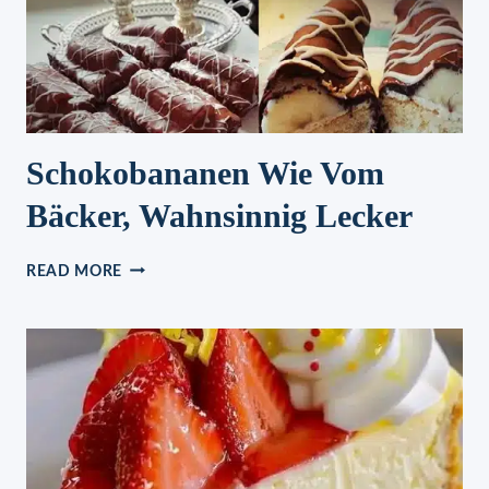
Schokobananen Wie Vom
Bäcker, Wahnsinnig Lecker
SCHOKOBANANEN
READ MORE
WIE
VOM
BÄCKER,
WAHNSINNIG
LECKER