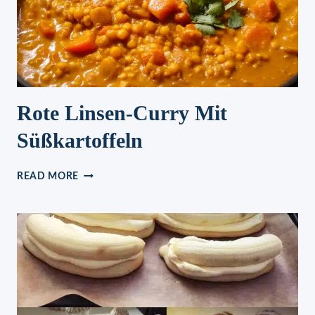
Rote Linsen-Curry Mit
Süßkartoffeln
ROTE
READ MORE
LINSEN-
CURRY
MIT
SÜSSKARTOFFELN