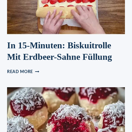
In 15-Minuten: Biskuitrolle
Mit Erdbeer-Sahne Füllung
IN
READ MORE
15-
MINUTEN:
BISKUITROLLE
MIT
ERDBEER-
SAHNE
FÜLLUNG