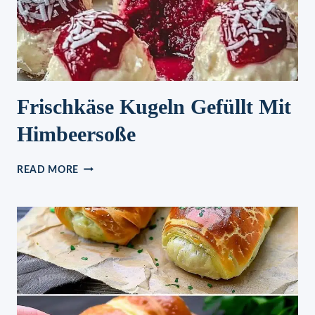
Frischkäse Kugeln Gefüllt Mit
Himbeersoße
FRISCHKÄSE
READ MORE
KUGELN
GEFÜLLT
MIT
HIMBEERSOSSE