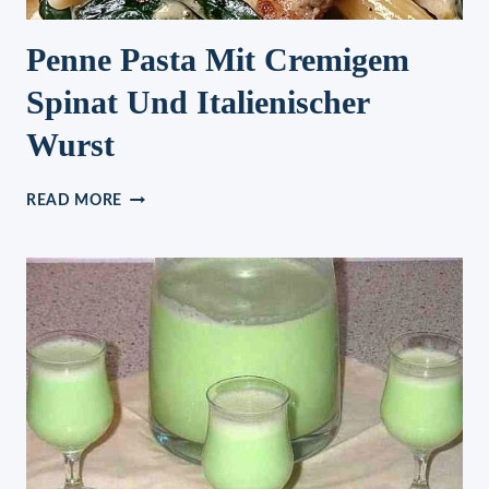
Penne Pasta Mit Cremigem
Spinat Und Italienischer
Wurst
PENNE
READ MORE
PASTA
MIT
CREMIGEM
SPINAT
UND
ITALIENISCHER
WURST