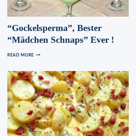
“Gockelsperma”, Bester
“Mädchen Schnaps” Ever !
“GOCKELSPERMA”,
READ MORE
BESTER
“MÄDCHEN
SCHNAPS”
EVER
!