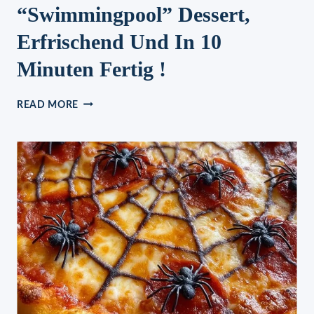
“Swimmingpool” Dessert,
Erfrischend Und In 10
Minuten Fertig !
“SWIMMINGPOOL”
READ MORE
DESSERT,
ERFRISCHEND
UND
IN
10
MINUTEN
FERTIG
!