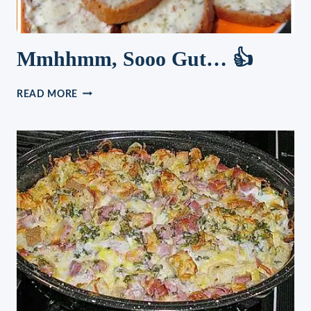
Mmhhmm, Sooo Gut… 👍
MMHHMM,
READ MORE
SOOO
GUT…
👍