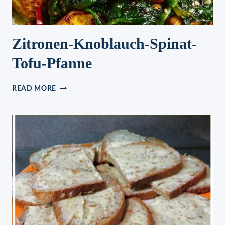
Zitronen-Knoblauch-Spinat-
Tofu-Pfanne
ZITRONEN-
READ MORE
KNOBLAUCH-
SPINAT-
TOFU-
PFANNE