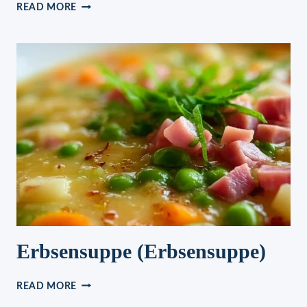
SCHÜTTELKUCHEN,
READ MORE
DER
SCHNELLSTE
KUCHEN
DER
WELT!
Erbsensuppe (Erbsensuppe)
ERBSENSUPPE
READ MORE
(ERBSENSUPPE)