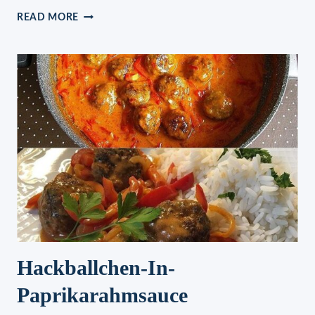
HACKFLEISCH-
READ MORE
ERBSEN-
PFANNE
MIT
KARTOFFELPÜREE
Hackballchen-In-
Paprikarahmsauce