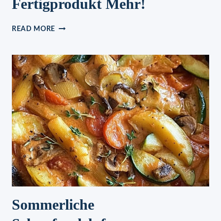
Fertigprodukt Mehr!
SUPPENGEWÜRZ,
READ MORE
WER
DAS
EINMAL
PROBIERT,
NIMMT
KEIN
FERTIGPRODUKT
MEHR!
Sommerliche