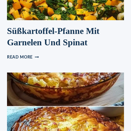
Süßkartoffel-Pfanne Mit
Garnelen Und Spinat
SÜSSKARTOFFEL-P
READ MORE
FANNE M
IT G
ARNELEN U
ND S
PINAT