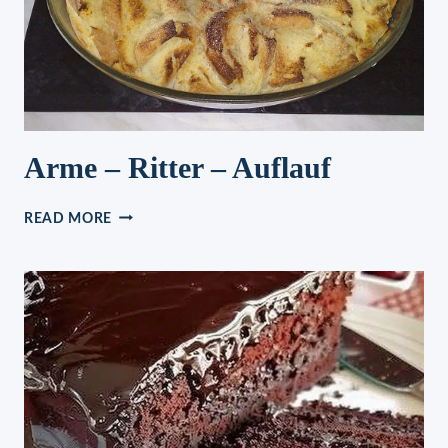
Arme – Ritter – Auflauf
ARME
READ MORE
–
RITTER
–
AUFLAUF