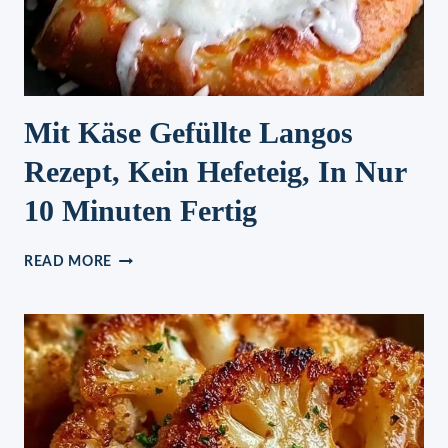
ZUNGE
ZERGEHT!
EINFACH
NUR
LECKER!
Mit Käse Gefüllte Langos
Rezept, Kein Hefeteig, In Nur
10 Minuten Fertig
MIT
READ MORE
KÄSE
GEFÜLLTE
LANGOS
REZEPT,
KEIN
HEFETEIG,
IN
NUR
10