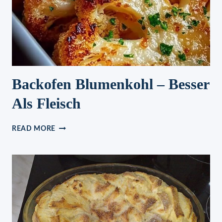
MINUTEN
FERTIG
Backofen Blumenkohl – Besser
Als Fleisch
BACKOFEN
READ MORE
BLUMENKOHL
–
BESSER
ALS
FLEISCH