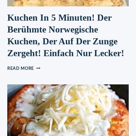
Kuchen In 5 Minuten! Der
Berühmte Norwegische
Kuchen, Der Auf Der Zunge
Zergeht! Einfach Nur Lecker!
KUCHEN
READ MORE
IN
5
MINUTEN!
DER
BERÜHMTE
NORWEGISCHE
KUCHEN,
DER
AUF
DER