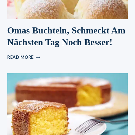
Omas Buchteln, Schmeckt Am
Nächsten Tag Noch Besser!
OMAS
READ MORE
BUCHTELN,
SCHMECKT
AM
NÄCHSTEN
TAG
NOCH
BESSER!