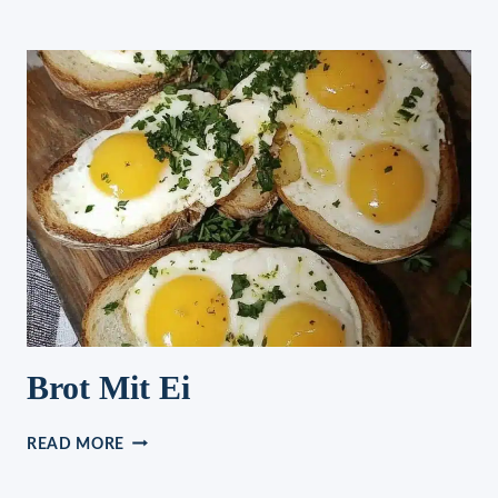
PFANNKUCHEN
OHNE
MEHL
REZEPT
ZUM
ABNEHMEN
Brot Mit Ei
BROT
READ MORE
MIT
EI