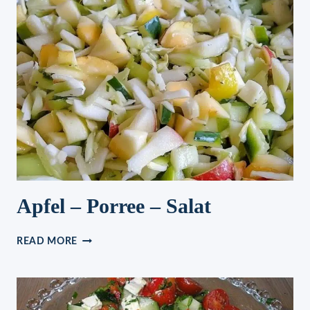
Apfel – Porree – Salat
APFEL
READ MORE
–
PORREE
–
SALAT