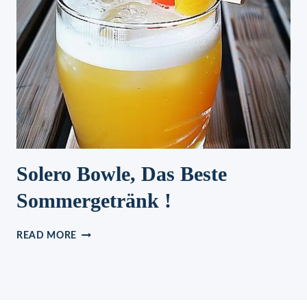
Solero Bowle, Das Beste
Sommergetränk !
SOLERO
READ MORE
BOWLE,
DAS
BESTE
SOMMERGETRÄNK
!