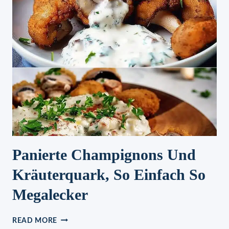
IST
EINFACH
DER
HAMMER!
Panierte Champignons Und
Kräuterquark, So Einfach So
Megalecker
PANIERTE
READ MORE
CHAMPIGNONS