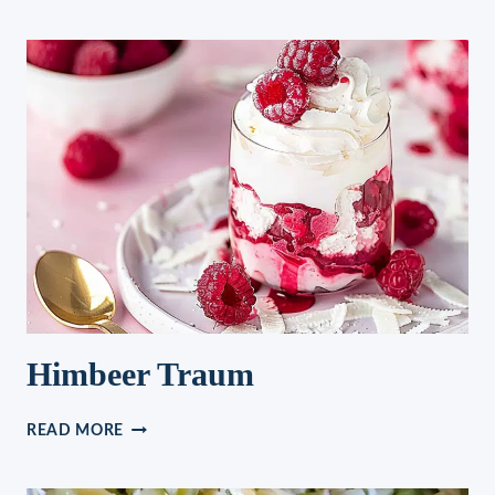
UND
KRÄUTERQUARK,
SO
EINFACH
SO
MEGALECKER
Himbeer Traum
HIMBEER
READ MORE
TRAUM