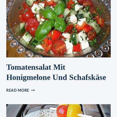
Tomatensalat Mit
Honigmelone Und Schafskäse
TOMATENSALAT
READ MORE
MIT
HONIGMELONE
UND
SCHAFSKÄSE