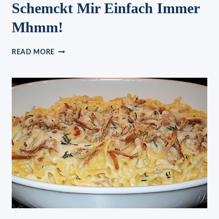
Schemckt Mir Einfach Immer
Mhmm!
MILLION
READ MORE
DOLLAR
SPAGHETTI
AUFLAUF
–
WOAHHHH
DAS
SCHEMCKT
MIR
EINFACH
IMMER
MHMM!