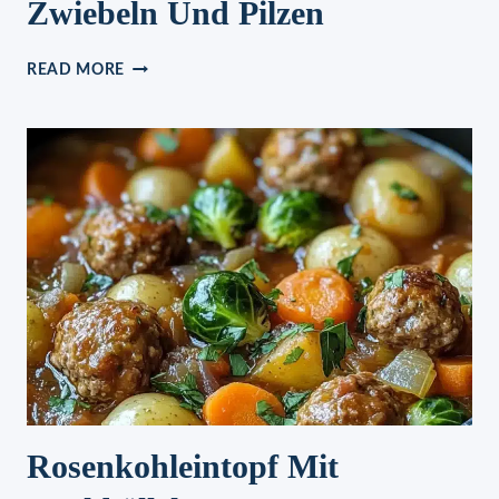
Zwiebeln Und Pilzen
WÜRZIGES
READ MORE
HIRSCHGULASCH
MIT
ZWIEBELN
UND
PILZEN
Rosenkohleintopf Mit