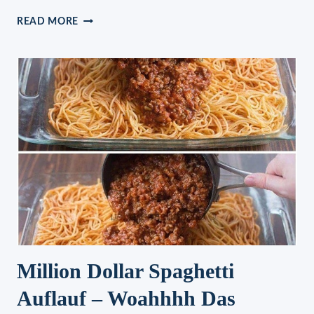
DAS
READ MORE
BESTE
BUCHTELN
REZEPT
–
IHR
WERDET
BEGEISTERT
SEIN!
Million Dollar Spaghetti
Auflauf – Woahhhh Das