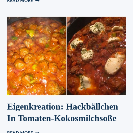
READ MORE
SUCHTFAKTOR
ERDBEERKUCHEN
OHNE
BACKEN
BESSER
ALS
ERDBEEREIS
Eigenkreation: Hackbällchen
In Tomaten-Kokosmilchsoße
EIGENKREATION: