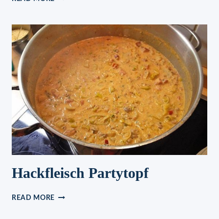
GEFÜLLT
MIT
VANILLECREME,
EIN
TRAUM
!
Hackfleisch Partytopf
HACKFLEISCH
READ MORE
PARTYTOPF