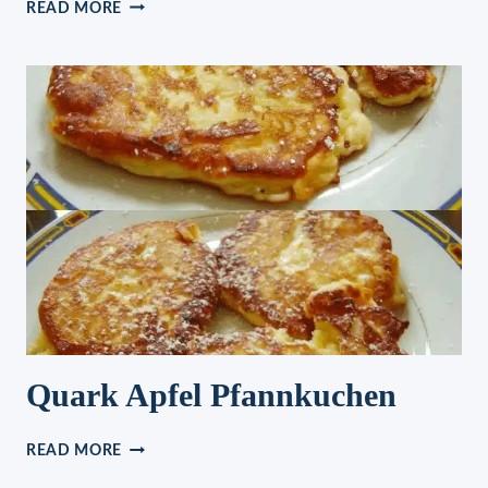
PFLAUMENKUCHEN
READ MORE
MIT
STREUSELN
AUF
DEM
BLECH
Quark Apfel Pfannkuchen
QUARK
READ MORE
APFEL