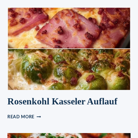
300G
SPINAT
IN
CREMIGER
PARMESAN
SOSSE
Rosenkohl Kasseler Auflauf
ROSENKOHL
READ MORE
KASSELER
AUFLAUF