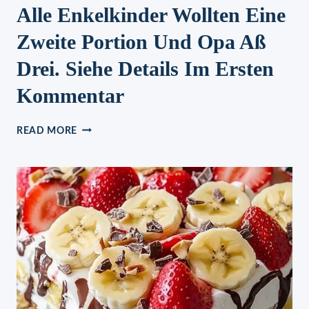
Alle Enkelkinder Wollten Eine
Zweite Portion Und Opa Aß
Drei. Siehe Details Im Ersten
Kommentar
ALLE
READ MORE
ENKELKINDER
WOLLTEN
EINE
ZWEITE
PORTION
UND
OPA
ASS D
REI. S
IEHE D
ETAILS I
M E