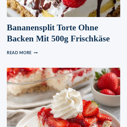
RSTEN K
OMMENTAR
Bananensplit Torte Ohne
Backen Mit 500g Frischkäse
BANANENSPLIT
READ MORE
TORTE
OHNE
BACKEN
MIT
500G
FRISCHKÄSE