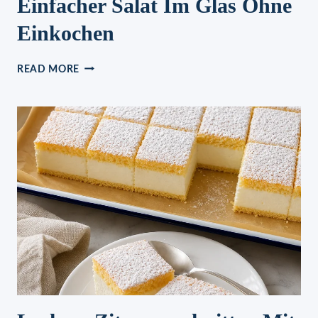
Einfacher Salat Im Glas Ohne
Einkochen
GEHEIMREZEPT
READ MORE
DER
FAMILIE:
EINFACHER
SALAT
IM
GLAS
OHNE
EINKOCHEN