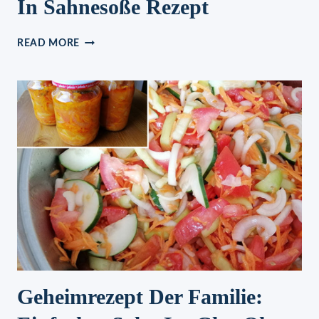
In Sahnesoße Rezept
ÜBERBACKENE
READ MORE
HÄHNCHENBRUST
IN
SAHNESOSSE R
EZEPT
Geheimrezept Der Familie: