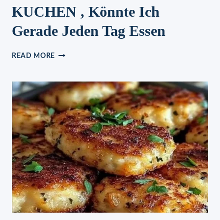
KUCHEN , Könnte Ich
Gerade Jeden Tag Essen
HIMBEER
READ MORE
SCHMAND
KUCHEN
,
KÖNNTE
ICH
GERADE
JEDEN
TAG
ESSEN