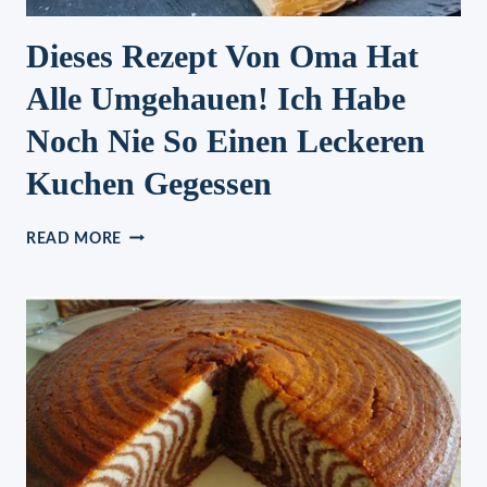
Dieses Rezept Von Oma Hat
Alle Umgehauen! Ich Habe
Noch Nie So Einen Leckeren
Kuchen Gegessen
DIESES
READ MORE
REZEPT
VON
OMA
HAT
ALLE
UMGEHAUEN!
ICH
HABE
NOCH
NIE
SO