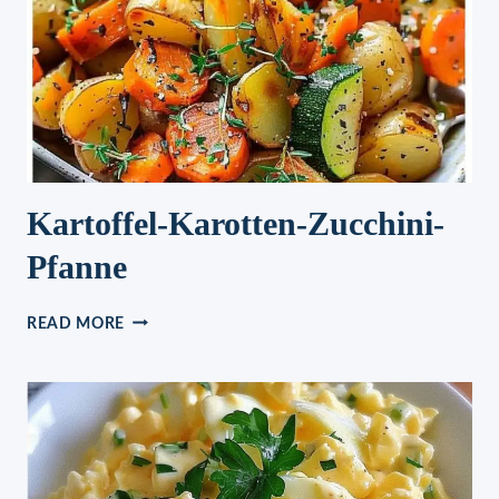
PARTY-
NUDELSALAT
Kartoffel-Karotten-Zucchini-
Pfanne
KARTOFFEL-
READ MORE
KAROTTEN-
ZUCCHINI-
PFANNE