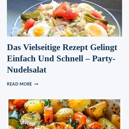
Das Vielseitige Rezept Gelingt
Einfach Und Schnell – Party-
Nudelsalat
DAS
READ MORE
VIELSEITIGE
REZEPT
GELINGT
EINFACH
UND
SCHNELL
–