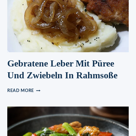
Gebratene Leber Mit Püree
Und Zwiebeln In Rahmsoße
GEBRATENE
READ MORE
LEBER
MIT
PÜREE
UND
ZWIEBELN
IN
RAHMSOSSE