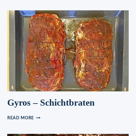
EINFACHE
GESCHNETZELTES
MIT
REIS
Gyros – Schichtbraten
GYROS
READ MORE
–
SCHICHTBRATEN