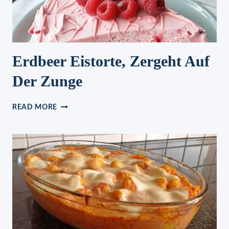
Erdbeer Eistorte, Zergeht Auf
Der Zunge
ERDBEER
READ MORE
EISTORTE,
ZERGEHT
AUF
DER
ZUNGE