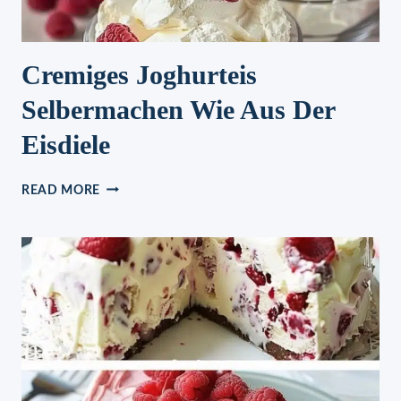
Cremiges Joghurteis
Selbermachen Wie Aus Der
Eisdiele
CREMIGES
READ MORE
JOGHURTEIS
SELBERMACHEN
WIE
AUS
DER
EISDIELE