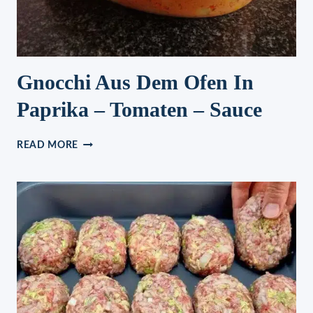
Gnocchi Aus Dem Ofen In
Paprika – Tomaten – Sauce
GNOCCHI
READ MORE
AUS
DEM
OFEN
IN
PAPRIKA
–
TOMATEN
–
SAUCE