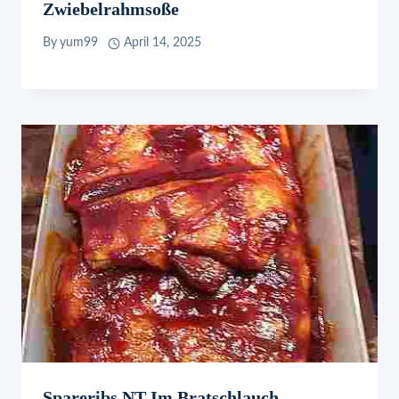
Zwiebelrahmsoße
By
yum99
April 14, 2025
Spareribs NT Im Bratschlauch