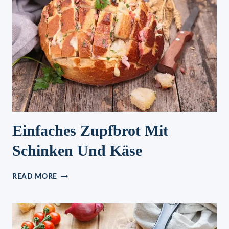
Einfaches Zupfbrot Mit
Schinken Und Käse
EINFACHES
READ MORE
ZUPFBROT
MIT
SCHINKEN
UND
KÄSE