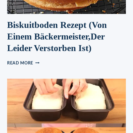
Biskuitboden Rezept (Von
Einem Bäckermeister,Der
Leider Verstorben Ist)
BISKUITBODEN
READ MORE
REZEPT
(VON
EINEM
BÄCKERMEISTER,DER
LEIDER
VERSTORBEN
IST)