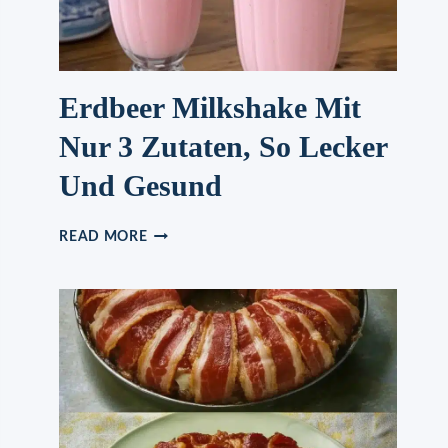
Erdbeer Milkshake Mit
Nur 3 Zutaten, So Lecker
Und Gesund
ERDBEER
READ MORE
MILKSHAKE
MIT
NUR
3
ZUTATEN,
SO
LECKER
UND
GESUND