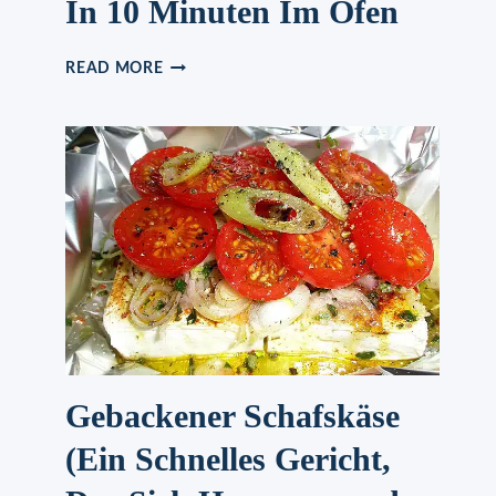
In 10 Minuten Im Ofen
TAG
READ MORE
UND
NACHT
KUCHEN
IN
10
MINUTEN
IM
OFEN
Gebackener Schafskäse
(Ein Schnelles Gericht,