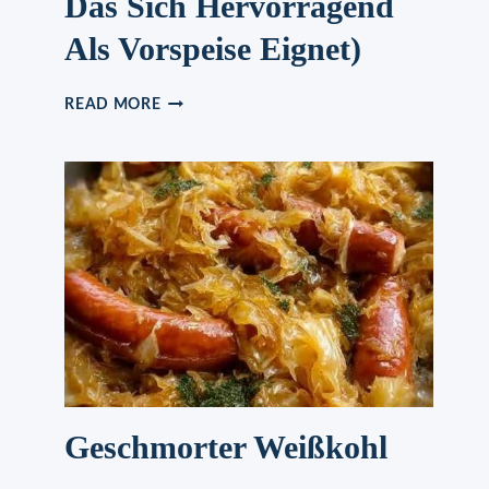
Das Sich Hervorragend
Als Vorspeise Eignet)
GEBACKENER
READ MORE
SCHAFSKÄSE
(EIN
SCHNELLES
GERICHT,
DAS
SICH
HERVORRAGEND
ALS
VORSPEISE
EIGNET)
Geschmorter Weißkohl