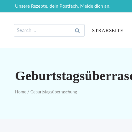
Skip
Unsere Rezepte, dein Postfach. Melde dich an.
to
content
Search
STRARSEITE
for:
Geburtstagsüberras
Home
/
Geburtstagsüberraschung