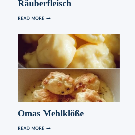
Räuberfleisch
RÄUBERFLEISCH
READ MORE
Omas Mehlklöße
OMAS
READ MORE
MEHLKLÖSSE