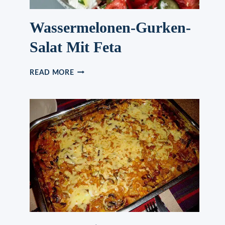
Wassermelonen-Gurken-
Salat Mit Feta
WASSERMELONEN-
READ MORE
GURKEN-
SALAT
MIT
FETA