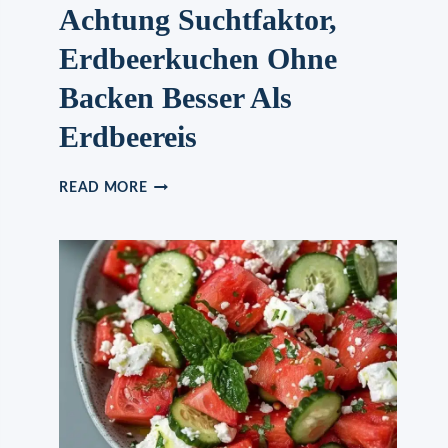
Achtung Suchtfaktor,
Erdbeerkuchen Ohne
Backen Besser Als
Erdbeereis
ACHTUNG
READ MORE
SUCHTFAKTOR,
ERDBEERKUCHEN
OHNE
BACKEN
BESSER
ALS
ERDBEEREIS