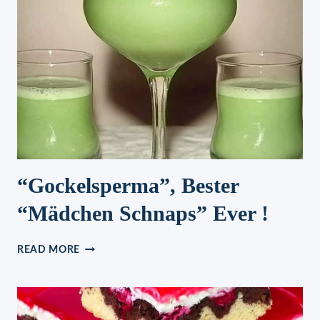
“Gockelsperma”, Bester
“Mädchen Schnaps” Ever !
“GOCKELSPERMA”,
READ MORE
BESTER
“MÄDCHEN
SCHNAPS”
EVER