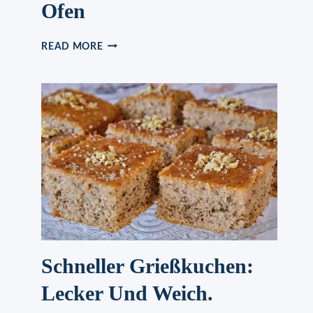
Ofen
MIT
READ MORE
PFLAUMENMUS
ODER
NUTELLA
GEFÜLLTE
PFANNKUCHEN
AUS
DEM
OFEN
Schneller Grießkuchen:
Lecker Und Weich.