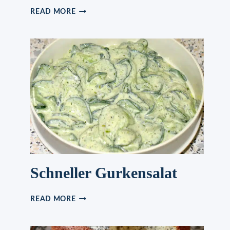
SCHNELLER
READ MORE
GRIESSKUCHEN: L
ECKER U
ND W
EICH.
Schneller Gurkensalat
SCHNELLER
READ MORE
GURKENSALAT