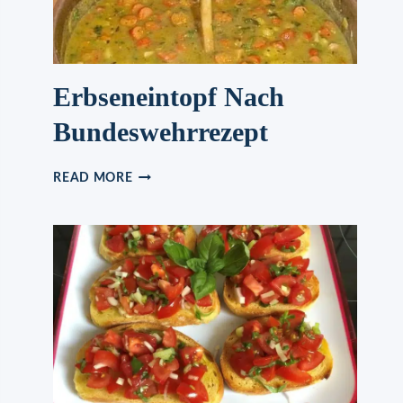
Erbseneintopf Nach
Bundeswehrrezept
ERBSENEINTOPF
READ MORE
NACH
BUNDESWEHRREZEPT