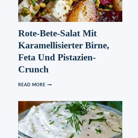
Rote-Bete-Salat Mit
Karamellisierter Birne,
Feta Und Pistazien-
Crunch
ROTE-
READ MORE
BETE-
SALAT
MIT
KARAMELLISIERTER
BIRNE,
FETA
UND
PISTAZIEN-