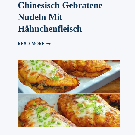
Chinesisch Gebratene
Nudeln Mit
Hähnchenfleisch
CHINESISCH
READ MORE
GEBRATENE
NUDELN
MIT
HÄHNCHENFLEISCH