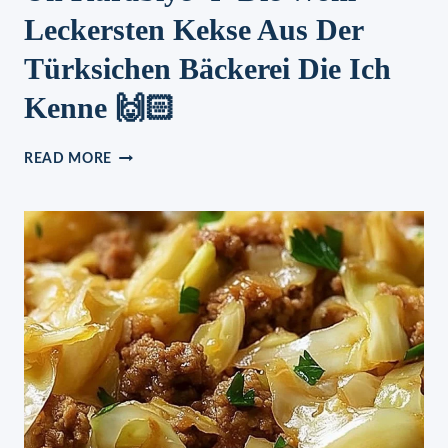
Leckersten Kekse Aus Der
Türksichen Bäckerei Die Ich
Kenne 🙌🏻
UN
READ MORE
KURABIYE
🍪
DIE
WOHL
LECKERSTEN
KEKSE
AUS
DER
TÜRKSICHEN
BÄCKEREI
DIE
ICH
KENNE
🙌🏻