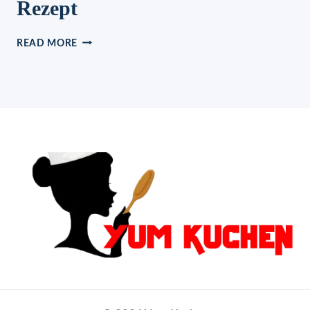
Rezept
HACKFLEISCH-
READ MORE
NESTER
MIT
KÄSE-
FÜLLUNG
AUS
DEM
BACKOFEN
REZEPT