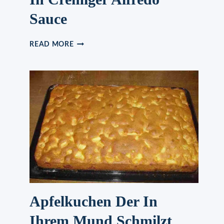
Sauce
SPAGHETTI
READ MORE
MIT
GARNELEN
IN
CREMIGER
ALFREDO
SAUCE
Apfelkuchen Der In
Ihrem Mund Schmilzt