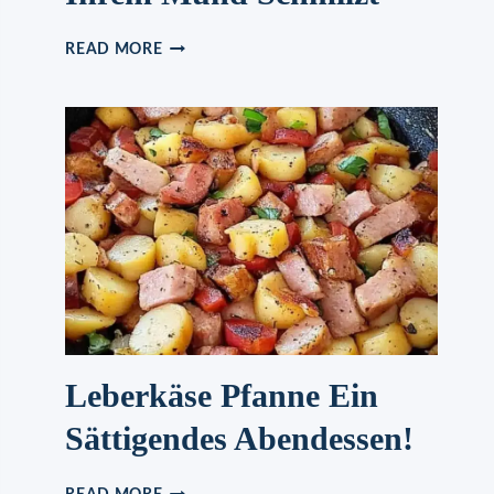
APFELKUCHEN
READ MORE
DER
IN
IHREM
MUND
SCHMILZT
Leberkäse Pfanne Ein
Sättigendes Abendessen!
LEBERKÄSE