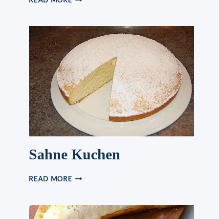
READ MORE
PFANNE
EIN
SÄTTIGENDES
ABENDESSEN!
Sahne Kuchen
SAHNE
READ MORE
KUCHEN