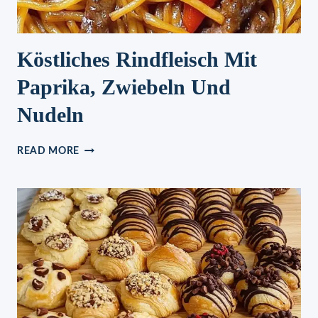
Köstliches Rindfleisch Mit
Paprika, Zwiebeln Und
Nudeln
KÖSTLICHES
READ MORE
RINDFLEISCH
MIT
PAPRIKA,
ZWIEBELN
UND
NUDELN