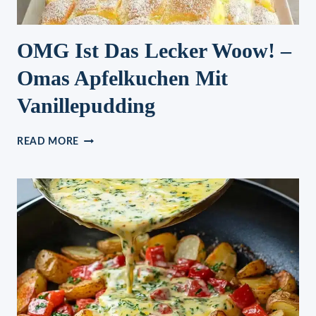
OMG Ist Das Lecker Woow! –
Omas Apfelkuchen Mit
Vanillepudding
OMG
READ MORE
IST
DAS
LECKER
WOOW!
–
OMAS
APFELKUCHEN
MIT
VANILLEPUDDING