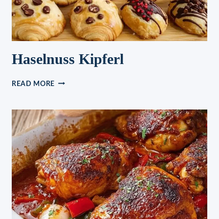
Haselnuss Kipferl
HASELNUSS
READ MORE
KIPFERL