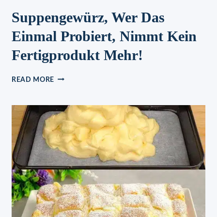
Suppengewürz, Wer Das
Einmal Probiert, Nimmt Kein
Fertigprodukt Mehr!
SUPPENGEWÜRZ,
READ MORE
WER
DAS
EINMAL
PROBIERT,
NIMMT
KEIN
FERTIGPRODUKT
MEHR!