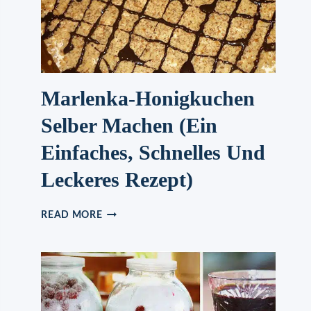
Marlenka-Honigkuchen
Selber Machen (ein
Einfaches, Schnelles Und
Leckeres Rezept)
MARLENKA-
READ MORE
HONIGKUCHEN
SELBER
MACHEN
(EIN
EINFACHES,
SCHNELLES