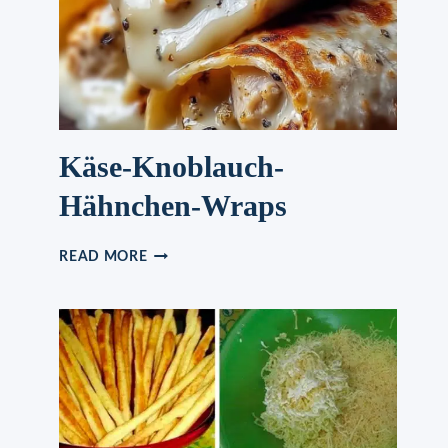
BOHNEN
Käse-Knoblauch-
Hähnchen-Wraps
KÄSE-
READ MORE
KNOBLAUCH-
HÄHNCHEN-
WRAPS