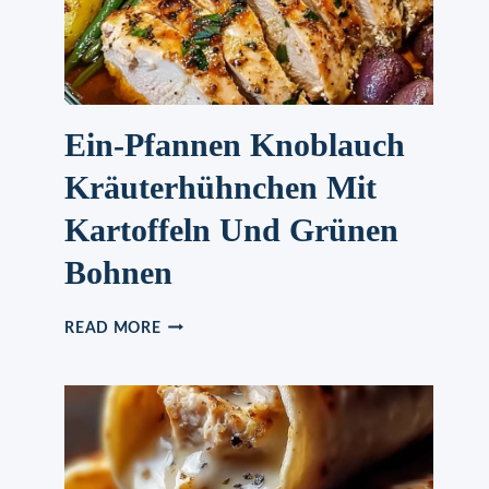
Ein-Pfannen Knoblauch
Kräuterhühnchen Mit
Kartoffeln Und Grünen
Bohnen
EIN-
READ MORE
PFANNEN
KNOBLAUCH
KRÄUTERHÜHNCHEN
MIT
KARTOFFELN
UND
GRÜNEN