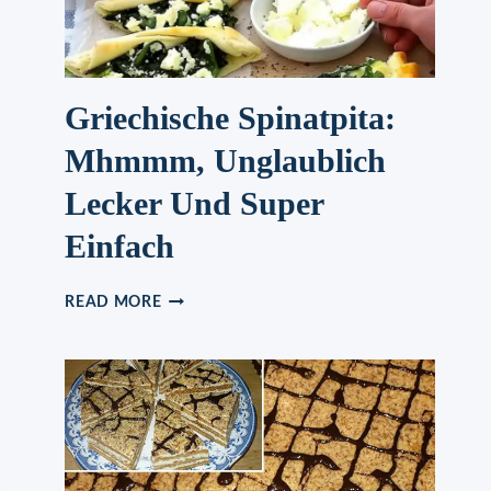
Griechische Spinatpita:
Mhmmm, Unglaublich
Lecker Und Super
Einfach
GRIECHISCHE
READ MORE
SPINATPITA:
MHMMM,
UNGLAUBLICH
LECKER
UND
SUPER
EINFACH