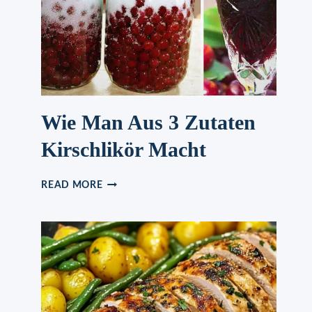
UND
LECKERES
REZEPT)
Wie Man Aus 3 Zutaten
Kirschlikör Macht
WIE
READ MORE
MAN
AUS
3
ZUTATEN
KIRSCHLIKÖR
MACHT